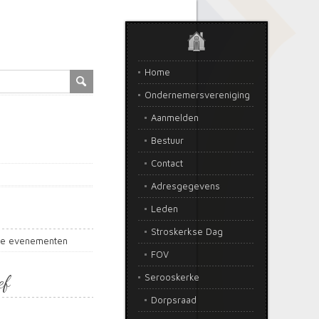
Home
Ondernemersvereniging
Aanmelden
Bestuur
Contact
Adresgegevens
Leden
Stroskerkse Dag
de evenementen
FOV
ef
Serooskerke
Dorpsraad