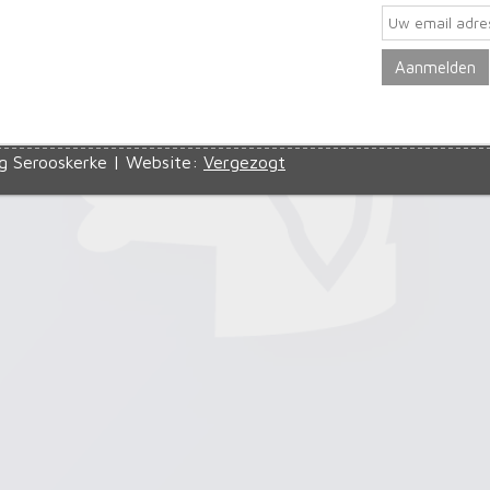
g Serooskerke | Website:
Vergezogt