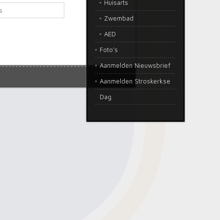
Huisarts
Zwembad
AED
Foto’s
Aanmelden Nieuwsbrief
Aanmelden Stroskerkse
Dag