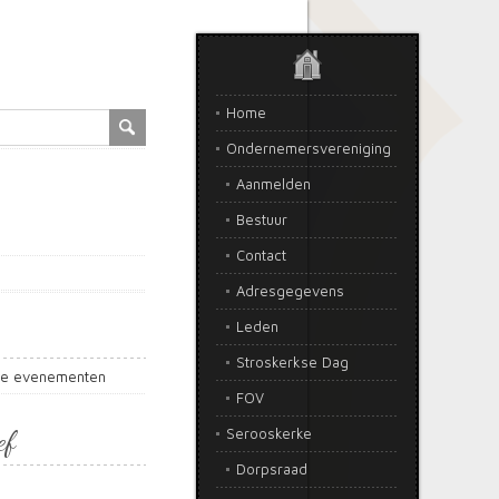
Home
Ondernemersvereniging
Aanmelden
Bestuur
Contact
Adresgegevens
Leden
Stroskerkse Dag
de evenementen
FOV
ef
Serooskerke
Dorpsraad