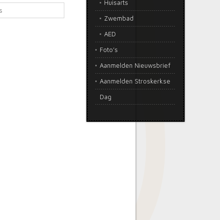
Huisarts
Zwembad
AED
Foto’s
Aanmelden Nieuwsbrief
Aanmelden Stroskerkse
Dag