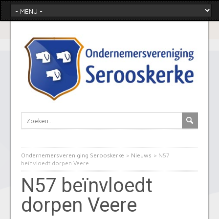
Ondernemersvereniging Serooskerke
>
Nieuws
>
N57
beïnvloedt dorpen Veere
N57 beïnvloedt
dorpen Veere