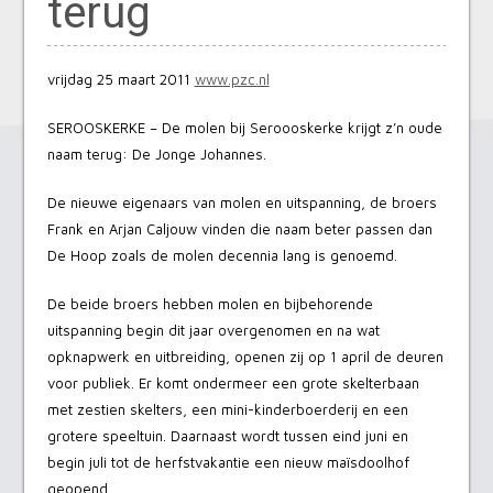
terug
vrijdag 25 maart 2011
www.pzc.nl
SEROOSKERKE – De molen bij Seroooskerke krijgt z’n oude
naam terug: De Jonge Johannes.
De nieuwe eigenaars van molen en uitspanning, de broers
Frank en Arjan Caljouw vinden die naam beter passen dan
De Hoop zoals de molen decennia lang is genoemd.
De beide broers hebben molen en bijbehorende
uitspanning begin dit jaar overgenomen en na wat
opknapwerk en uitbreiding, openen zij op 1 april de deuren
voor publiek. Er komt ondermeer een grote skelterbaan
met zestien skelters, een mini-kinderboerderij en een
grotere speeltuin. Daarnaast wordt tussen eind juni en
begin juli tot de herfstvakantie een nieuw maïsdoolhof
geopend.